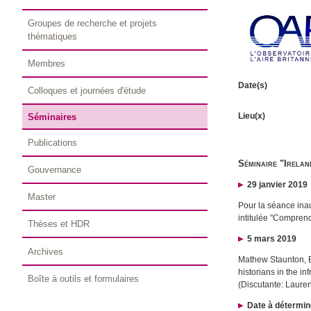
Groupes de recherche et projets
thématiques
Membres
Date(s)
Colloques et journées d'étude
Lieu(x)
Séminaires
Publications
Séminaire "Irela
Gouvernance
29 janvier 2019
Master
Pour la séance ina
intitulée "Comprendr
Thèses et HDR
5 mars 2019
Archives
Mathew Staunton, Ec
historians in the in
Boîte à outils et formulaires
(Discutante: Laure
Date à détermin