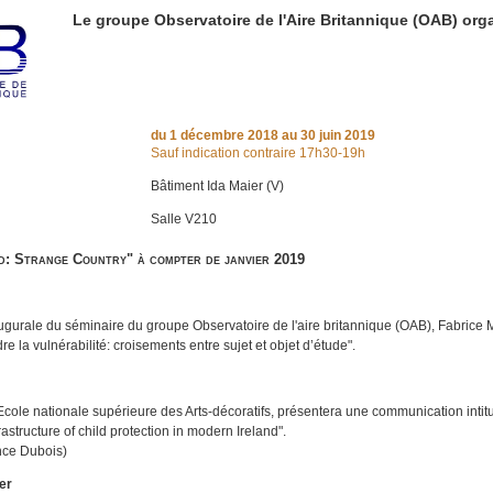
Le groupe Observatoire de l'Aire Britannique (OAB) org
du
1 décembre 2018
au 30 juin 2019
Sauf indication contraire 17h30-19h
Bâtiment Ida Maier (V)
Salle V210
nd: Strange Country" à compter de janvier 2019
ugurale du séminaire du groupe Observatoire de l'aire britannique (OAB), Fabrice
e la vulnérabilité: croisements entre sujet et objet d’étude".
ole nationale supérieure des Arts-décoratifs, présentera une communication intitulé
frastructure of child protection in modern Ireland".
nce Dubois)
er