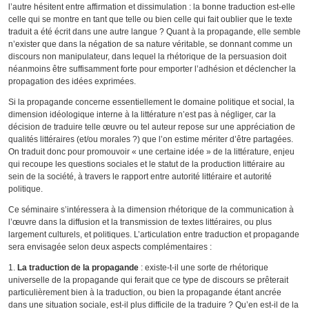
l’autre hésitent entre affirmation et dissimulation : la bonne traduction est-elle
celle qui se montre en tant que telle ou bien celle qui fait oublier que le texte
traduit a été écrit dans une autre langue ? Quant à la propagande, elle semble
n’exister que dans la négation de sa nature véritable, se donnant comme un
discours non manipulateur, dans lequel la rhétorique de la persuasion doit
néanmoins être suffisamment forte pour emporter l’adhésion et déclencher la
propagation des idées exprimées.
Si la propagande concerne essentiellement le domaine politique et social, la
dimension idéologique interne à la littérature n’est pas à négliger, car la
décision de traduire telle œuvre ou tel auteur repose sur une appréciation de
qualités littéraires (et/ou morales ?) que l’on estime mériter d’être partagées.
On traduit donc pour promouvoir « une certaine idée » de la littérature, enjeu
qui recoupe les questions sociales et le statut de la production littéraire au
sein de la société, à travers le rapport entre autorité littéraire et autorité
politique.
Ce séminaire s’intéressera à la dimension rhétorique de la communication à
l’œuvre dans la diffusion et la transmission de textes littéraires, ou plus
largement culturels, et politiques. L’articulation entre traduction et propagande
sera envisagée selon deux aspects complémentaires :
La traduction de la propagande
: existe-t-il une sorte de rhétorique
universelle de la propagande qui ferait que ce type de discours se prêterait
particulièrement bien à la traduction, ou bien la propagande étant ancrée
dans une situation sociale, est-il plus difficile de la traduire ? Qu’en est-il de la