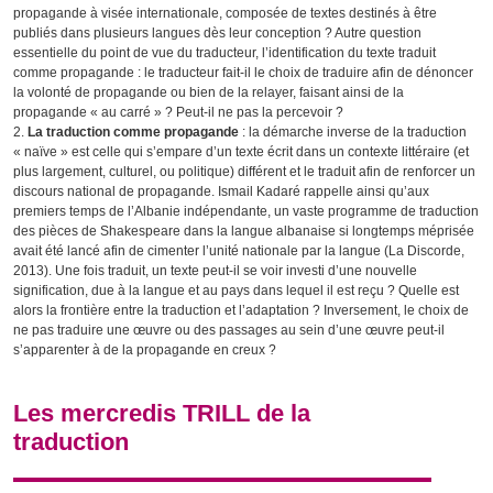
propagande à visée internationale, composée de textes destinés à être
publiés dans plusieurs langues dès leur conception ? Autre question
essentielle du point de vue du traducteur, l’identification du texte traduit
comme propagande : le traducteur fait-il le choix de traduire afin de dénoncer
la volonté de propagande ou bien de la relayer, faisant ainsi de la
propagande « au carré » ? Peut-il ne pas la percevoir ?
La traduction comme propagande
: la démarche inverse de la traduction
« naïve » est celle qui s’empare d’un texte écrit dans un contexte littéraire (et
plus largement, culturel, ou politique) différent et le traduit afin de renforcer un
discours national de propagande. Ismail Kadaré rappelle ainsi qu’aux
premiers temps de l’Albanie indépendante, un vaste programme de traduction
des pièces de Shakespeare dans la langue albanaise si longtemps méprisée
avait été lancé afin de cimenter l’unité nationale par la langue (
La Discorde
,
2013). Une fois traduit, un texte peut-il se voir investi d’une nouvelle
signification, due à la langue et au pays dans lequel il est reçu ? Quelle est
alors la frontière entre la traduction et l’adaptation ? Inversement, le choix de
ne pas traduire une œuvre ou des passages au sein d’une œuvre peut-il
s’apparenter à de la propagande en creux ?
Les mercredis TRILL de la
traduction