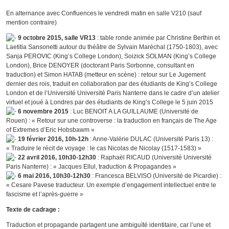
En alternance avec Confluences le vendredi matin en salle V210 (sauf
mention contraire)
9 octobre 2015, salle VR13
: table ronde animée par Christine Berthin et
Laetitia Sansonetti autour du théâtre de Sylvain Maréchal (1750-1803), avec
Sanja PEROVIC (King’s College London), Soizick SOLMAN (King’s College
London), Brice DENOYER (doctorant Paris Sorbonne, consultant en
traduction) et Simon HATAB (metteur en scène) : retour sur
Le Jugement
dernier des rois
, traduit en collaboration par des étudiants de King’s College
London et de l’Université Université Paris Nanterre dans le cadre d’un atelier
virtuel et joué à Londres par des étudiants de King’s College le 5 juin 2015
6 novembre 2015
: Luc BENOIT A LA GUILLAUME (Université de
Rouen) : « Retour sur une controverse : la traduction en français de
The Age
of Extremes
d’Eric Hobsbawm »
19 février 2016, 10h-12h
: Anne-Valérie DULAC (Université Paris 13) :
« Traduire le récit de voyage : le cas Nicolas de Nicolay (1517-1583) »
22 avril 2016, 10h30-12h30
: Raphaël RICAUD (Université Université
Paris Nanterre) : « Jacques Ellul, traduction &
Propagandes
»
6 mai 2016, 10h30-12h30
: Francesca BELVISO (Université de Picardie) :
« Cesare Pavese traducteur. Un exemple d’engagement intellectuel entre le
fascisme et l’après-guerre »
Texte de cadrage :
Traduction et propagande partagent une ambiguïté identitaire, car l’une et