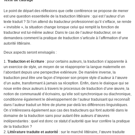
Texte de cadrage
Le point de départ des réflexions que cette conférence se propose de mener
est une question essentielle de la traduction littéraire : qui est l’auteur d’un
texte traduit ? Si l’on attend du traducteur professionnel qu’il s’efface, se rende
« invisible », la situation change lorsque celui qui remplit la fonction de
traducteur est lui-même auteur. Dans le cas de l’auteur-traducteur, on se
demandera comment la pratique de traduction s’articule à l’affirmation d’une
autorité littéraire.
Deux aspects seront envisagés :
Traduction et écriture
: pour certains auteurs, la traduction s’apparente à
un exercice de style, un moyen de se réapproprier la langue maternelle en
l’abordant depuis une perspective extérieure. De manière inverse, la
traduction peut être une façon d’imposer son propre style d’auteur à l’œuvre
d’un autre, transformant à jamais sa réception. Enfin, dans le dialogue qui se
noue entre deux auteurs à travers le processus de traduction d’une œuvre, la
notion de communauté d’écrivains, qu’elle soit synchronique ou diachronique,
conditionne également le développement de l’auteur traduisant qui reconnaît
dans l’auteur traduit un frère de plume par-delà les différences linguistiques.
On s’intéressera également aux cas des traducteurs qui font autorité dans le
domaine de la traduction sans pour autant être auteurs d’œuvres
indépendantes : quel est donc ce statut d’autorité que leur confère la pratique
de la traduction ?
Littérature traduite et autorité
: sur le marché littéraire, l’œuvre traduite