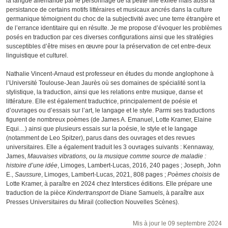
la langue allemande par le personnage de la petite fille exilée mais aussi la
persistance de certains motifs littéraires et musicaux ancrés dans la culture
germanique témoignent du choc de la subjectivité avec une terre étrangère et
de l’errance identitaire qui en résulte. Je me propose d’évoquer les problèmes
posés en traduction par ces diverses configurations ainsi que les stratégies
susceptibles d’être mises en œuvre pour la préservation de cet entre-deux
linguistique et culturel.
Nathalie Vincent-Arnaud est professeur en études du monde anglophone à
l’Université Toulouse-Jean Jaurès où ses domaines de spécialité sont la
stylistique, la traduction, ainsi que les relations entre musique, danse et
littérature. Elle est également traductrice, principalement de poésie et
d’ouvrages ou d’essais sur l’art, le langage et le style. Parmi ses traductions
figurent de nombreux poèmes (de James A. Emanuel, Lotte Kramer, Elaine
Equi…) ainsi que plusieurs essais sur la poésie, le style et le langage
(notamment de Leo Spitzer), parus dans des ouvrages et des revues
universitaires. Elle a également traduit les 3 ouvrages suivants : Kennaway,
James,
Mauvaises vibrations, ou la musique comme source de maladie :
histoire d’une idée
, Limoges, Lambert-Lucas, 2016, 240 pages ; Joseph, John
E.,
Saussure
, Limoges, Lambert-Lucas, 2021, 808 pages ;
Poèmes choisis
de
Lotte Kramer, à paraître en 2024 chez Interstices éditions. Elle prépare une
traduction de la pièce
Kindertransport
de Diane Samuels, à paraître aux
Presses Universitaires du Mirail (collection Nouvelles Scènes).
Mis à jour le 09 septembre 2024