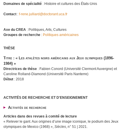
Domaines de spécialité
: Histoire et cultures des États-Unis
Contact
:
f-rene.julliard@doctorant.uca.fr
Axe du CREA
:
Politiques, Arts, Cultures
Groupes de recherche
:
Politiques américaines
THÈSE
Titre
: « Les athlètes noirs américains aux Jeux olympiques (1896-
1984) »
Directrices de thèse
: Fabien Conord (Université Clermont Auvergne) et
Caroline Rolland-Diamond (Université Paris Nanterre)
Début
: 2018
ACTIVITÉS DE RECHERCHE ET D'ENSEIGNEMENT
Activités de recherche
Articles dans des revues à comité de lecture
« Relever le gant. Aux origines d’une image iconique, le podium des Jeux
olympiques de Mexico (1968) »,
Siècles
, n° 51 | 2021.