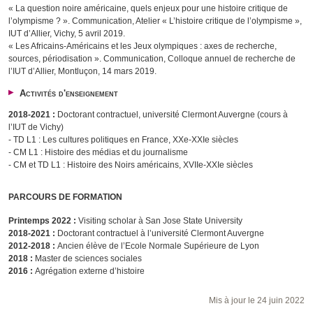
« La question noire américaine, quels enjeux pour une histoire critique de
l’olympisme ? ». Communication, Atelier « L’histoire critique de l’olympisme »,
IUT d’Allier, Vichy, 5 avril 2019.
« Les Africains-Américains et les Jeux olympiques : axes de recherche,
sources, périodisation ». Communication, Colloque annuel de recherche de
l’IUT d’Allier, Montluçon, 14 mars 2019.
Activités d'enseignement
2018-2021 :
Doctorant contractuel, université Clermont Auvergne (cours à
l’IUT de Vichy)
- TD L1 : Les cultures politiques en France, XXe-XXIe siècles
- CM L1 : Histoire des médias et du journalisme
- CM et TD L1 : Histoire des Noirs américains, XVIIe-XXIe siècles
PARCOURS DE FORMATION
Printemps 2022 :
Visiting scholar à San Jose State University
2018-2021 :
Doctorant contractuel à l’université Clermont Auvergne
2012-2018 :
Ancien élève de l’Ecole Normale Supérieure de Lyon
2018 :
Master de sciences sociales
2016 :
Agrégation externe d’histoire
Mis à jour le 24 juin 2022